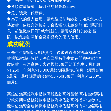
年利率：4%~12%依信用條件評等。
◆
各項借款每萬元每月利息最高為2.5%。
◆
免手續費、代辦費。
◆
為了您的個人信用，請您務必準時繳款，如果您未按
◆
時繳款，依據合約規定，會依當期未繳金額加計遲延利
息，超過
繳款日7日就會註記，請養成良好的繳款習
慣，以免加罰滯納金及影響您的個人信用。
成功範例
王先生生需5萬元週轉資金，後來透過高雄汽車機車借
款明誠當舖的協助，將自己平時作生意在開的中古汽車
做借款，火速審件，火速撥款5萬元給王先生，月利息
$1,250，年利息$15,000還款期限最短3個月，歸還金額
5萬元，最後歸還總金額$53,750(5萬元+利息$1,250*3
個月)。
高雄借錢高雄
汽車借款
高雄借款
高雄當舖
高雄當鋪
高雄
貸款分期車借錢貸款車借款
汽車借款
高雄機車借款中古
機車借錢資金週轉機車借錢
汽車借錢
高雄
汽車借錢
高雄