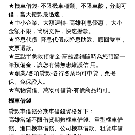
★機車借錢- 不限機車種類、不限車齡，分期可
借，當天撥款最迅速 。
★中小企業、大額週轉- 高雄利息優惠 、大小
金額不限，簡明文件，快速撥款。
★降息代償- 降息代償或降息助還、贖回愛車，
支票還款。
★三點半急救預備金-高雄當鋪隨時為您預留一
筆預備金，讓您有備無患維護信 用。
★創業/各項貸款-各行各業均可申貸，免擔
保、免保證人。
★萬物質借、萬物可借貸-有價商品均可。
機車借錢
貸款車借錢分期車借錢資格如下：
高雄當鋪不限借貸期數
機車借錢
、
重型機車借
錢
、進口機車借錢、公司
機車借款
、租賃車借