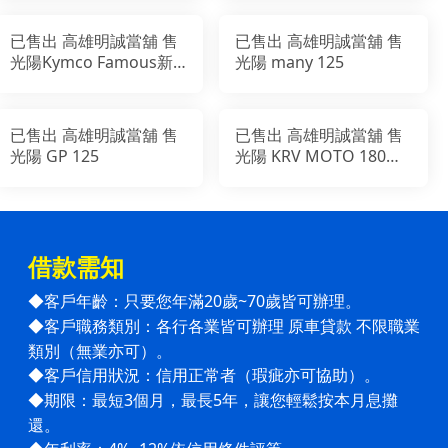
已售出 高雄明誠當舖 售
已售出 高雄明誠當舖 售
光陽Kymco Famous新
光陽 many 125
名流 125鼓煞版
已售出 高雄明誠當舖 售
已售出 高雄明誠當舖 售
光陽 GP 125
光陽 KRV MOTO 180
TCS (鍊條版本)
借款需知
客戶年齡：只要您年滿20歲~70歲皆可辦理。
◆
客戶職務類別：各行各業皆可辦理 原車貸款 不限職業
◆
類別（無業亦可）。
客戶信用狀況：信用正常者（瑕疵亦可協助）。
◆
期限：最短3個月，最長5年，讓您輕鬆按本月息攤
◆
還。