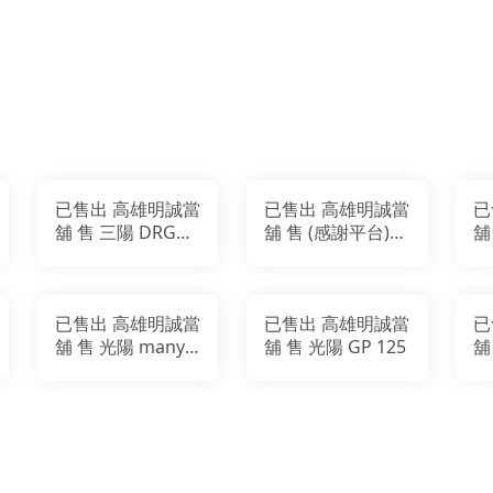
已售出 高雄明誠當
已售出 高雄明誠當
已售出
舖 售 三陽 DRG
舖 售 (感謝平台)
舖
ABS LED頭燈
廠牌: 光陽
SR
Many110 (英倫版)
已售出 高雄明誠當
已售出 高雄明誠當
已
舖 售 光陽 many
舖 售 光陽 GP 125
舖
125
M
(