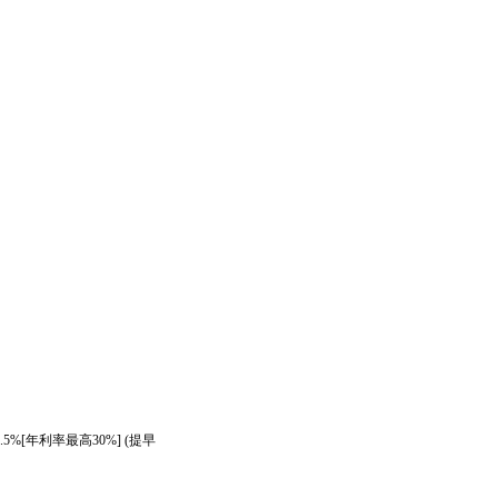
年利率最高
提早
.5%[
30%] (