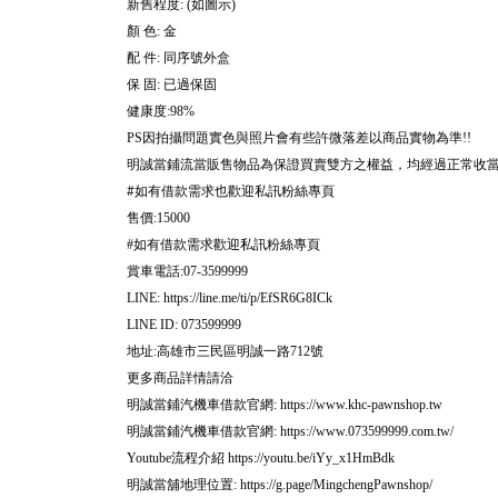
新舊程度
如圖示
: (
)
顏
色
金
:
配
件
同序號外盒
:
保
固
已過保固
:
健康度
:98%
因拍攝問題實色與照片會有些許微落差以商品實物為準
PS
!!
明誠當鋪流當販售物品為保證買賣雙方之權益，均經過正常收
#
如有借款需求也歡迎私訊粉絲專頁
售價
:15000
如有借款需求歡迎私訊粉絲專頁
#
賞車電話
:07-3599999
LINE: https://line.me/ti/p/EfSR6G8ICk
LINE ID: 073599999
地址
高雄市三民區明誠一路
號
:
712
更多商品詳情請洽
明誠當鋪汽機車借款官網
: https://www.khc-pawnshop.tw
明誠當鋪汽機車借款官網
: https://www.073599999.com.tw/
流程介紹
Youtube
https://youtu.be/iYy_x1HmBdk
明誠當舖地理位置
: https://g.page/MingchengPawnshop/