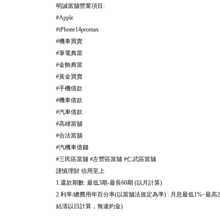
明誠當舖營業項目
:
#
Apple
#
iPhone14promax
機車買賣
#
筆電典當
#
金飾典當
#
黃金買賣
#
手機借款
#
機車借款
#
汽車借款
#
高雄當舖
#
合法當舖
#
汽機車借錢
#
三民區當舖
左營區當舖
仁武區當舖
#
#
#
謹慎理財
信用至上
還款期數
最低
期
最長
期
以月計算
1.
:
3
-
60
(
)
利率
總費用年百分率
以當舖法規定為準
月息最低
最高
2.
/
(
) :
1%~
2
結清以日計算，無違約金
)