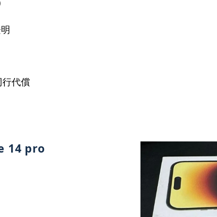
)
證明
同行代償
 14 pro