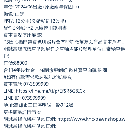
年份: 2024/06出廠 (原廠兩年保固中)
顏色: 白黑
哩程: 12公里(沒錯就是12公里)
配件:IK鑰匙*2 原廠使用說明書
實車實況使用痕跡!
PS因拍攝問題實色與照片會有些許微落差以商品實車為準!!
明誠當舖汽機車借款展售之車輛均能於監理單位正常驗車過
戶!
售價:88000
含114年度稅金，強制險辦到好 歡迎賞車面議 謝謝
#如有借款需求歡迎私訊粉絲專頁
賞車電話:07-3599999
LINE: https://line.me/ti/p/EfSR6G8ICk
LINE ID: 073599999
地址:高雄市三民區明誠一路712號
更多商品詳情請洽
明誠當鋪汽機車借款官網: https://www.khc-pawnshop.tw
明誠當鋪汽機車借款官網: