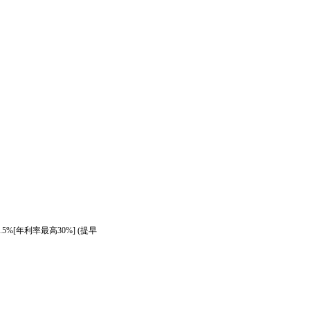
年利率最高
提早
.5%[
30%] (