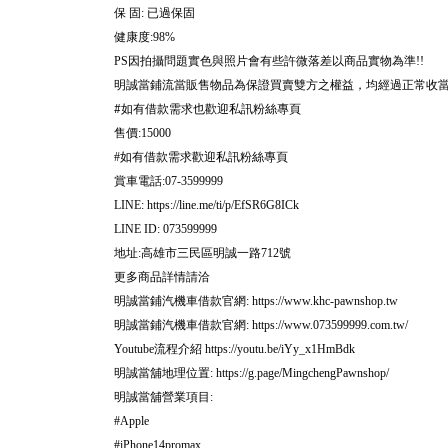
保
固
已過保固
:
健康度
:98%
因拍攝問題實色與照片會有些許微落差以商品實物為準
PS
!!
明誠當鋪流當販售物品為保證買賣雙方之權益，均經過正常收
#
如有借款需求也歡迎私訊粉絲專頁
售價
:15000
如有借款需求歡迎私訊粉絲專頁
#
賞車電話
:07-3599999
LINE: https://line.me/ti/p/EfSR6G8ICk
LINE ID: 073599999
地址
高雄市三民區明誠一路
號
:
712
更多商品詳情請洽
明誠當鋪汽機車借款官網
: https://www.khc-pawnshop.tw
明誠當鋪汽機車借款官網
: https://www.073599999.com.tw/
流程介紹
Youtube
https://youtu.be/iYy_x1HmBdk
明誠當舖地理位置
: https://g.page/MingchengPawnshop/
明誠當舖營業項目
:
#
Apple
#
iPhone14promax