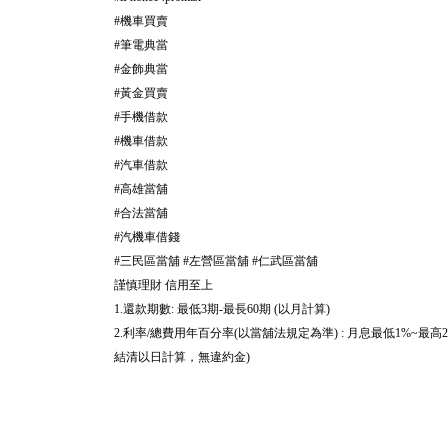
機車買賣
#
筆電典當
#
金飾典當
#
黃金買賣
#
手機借款
#
機車借款
#
汽車借款
#
高雄當舖
#
合法當舖
#
汽機車借錢
#
三民區當舖
左營區當舖
仁武區當舖
#
#
#
謹慎理財
信用至上
還款期數
最低
期
最長
期
以月計算
1.
:
3
-
60
(
)
利率
總費用年百分率
以當舖法規定為準
月息最低
最高
2.
/
(
) :
1%~
2
結清以日計算，無違約金
)