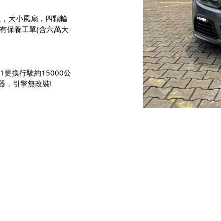
換，大小風扇，四顆輪
所有保養工單(含六萬大
08/01更換行駛約15000公
器，引擎無改裝!