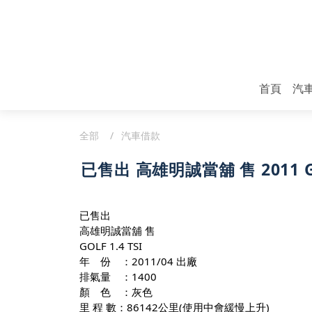
首頁
汽
全部
汽車借款
已售出 高雄明誠當舖 售 2011 GOL
已售出
高雄明誠當舖
 售
GOLF 1.4 TSI
年　份　：2011/04 出廠
排氣量　：1400
顏　色　：灰色
里 程 數：86142公里(使用中會緩慢上升)