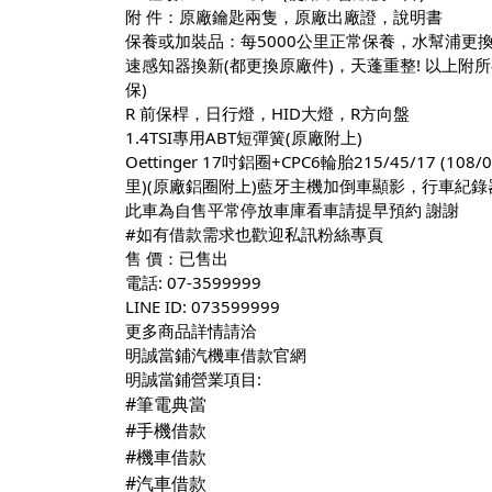
附 件：原廠鑰匙兩隻，原廠出廠證，說明書
保養或加裝品：每5000公里正常保養，水幫浦更
速感知器換新(都更換原廠件)，天蓬重整! 以上附
保)
R 前保桿，日行燈，HID大燈，R方向盤
1.4TSI專用ABT短彈簧(原廠附上)
Oettinger 17吋鋁圈+CPC6輪胎215/45/17 (1
里)(原廠鋁圈附上)藍牙主機加倒車顯影，行車紀錄
此車為自售平常停放車庫看車請提早預約 謝謝
#如有借款需求也歡迎私訊粉絲專頁
售 價：已售出 
電話: 07-3599999
LINE ID: 073599999
更多商品詳情請洽
明誠當鋪汽機車借款官網
明誠當鋪營業項目:
#筆電典當
#手機借款
#機車借款
#汽車借款