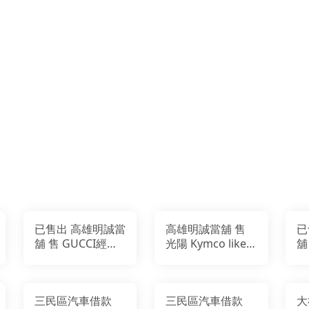
已售出 高雄明誠當
高雄明誠當舖 售
已
舖 售 GUCCI經典
光陽 Kymco like
舖
Ophidia GG
150
po
(523155) 印花帆布
di
牛皮飾邊暗釦卡
三民區汽車借款
三民區汽車借款
大
夾/零錢包