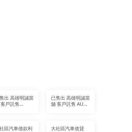
售出 高雄明誠當
已售出 高雄明誠當
 客戶託售
舖 客戶託售 AUDI
rsche cayenne
TT MK1
esel
社區汽車借款利
大社區汽車借貸