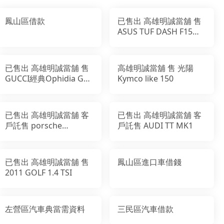
鳳山區借款
已售出 高雄明誠當舖 售
ASUS TUF DASH F15
ASUS FX516PE-
0031A11370H
已售出 高雄明誠當舖 售
高雄明誠當舖 售 光陽
GUCCI經典Ophidia GG
Kymco like 150
(523155) 印花帆布牛皮
飾邊暗釦卡夾/零錢包
已售出 高雄明誠當舖 客
已售出 高雄明誠當舖 客
戶託售 porsche
戶託售 AUDI TT MK1
cayenne diesel
已售出 高雄明誠當舖 售
鳳山區進口車借錢
2011 GOLF 1.4 TSI
左營區汽車典當需資料
三民區汽車借款