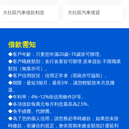
大社區汽車借款利息
大社區汽車借貸
借款需知
客戶年齡：只要您年滿20歲~70歲皆可辦理。
◆
客戶職務類別：各行各業皆可辦理 原車貸款 不限職業
◆
類別（無業亦可）。
客戶信用狀況：信用正常者（瑕疵亦可協助）。
◆
期限：最短3個月，最長5年，讓您輕鬆按本月息攤
◆
還。
年利率：4%~12%依信用條件評等。
◆
各項借款每萬元每月利息最高為2.5%。
◆
免手續費、代辦費。
◆
為了您的個人信用，請您務必準時繳款，如果您未按
◆
時繳款，依據合約規定，會依當期未繳金額加計遲延利