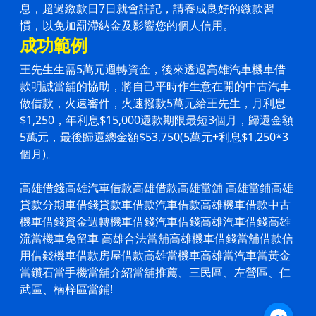
息，超過
繳款日7日就會註記，請養成良好的繳款習
慣，以免加罰滯納金及影響您的個人信用。
成功範例
王先生生需5萬元週轉資金，後來透過高雄汽車機車借
款明誠當舖的協助，將自己平時作生意在開的中古汽車
做借款，火速審件，火速撥款5萬元給王先生，月利息
$1,250，年利息$15,000還款期限最短3個月，歸還金額
5萬元，最後歸還總金額$53,750(5萬元+利息$1,250*3
個月)。
高雄借錢高雄
汽車借款
高雄借款
高雄當舖
高雄當鋪
高雄
貸款分期車借錢貸款車借款
汽車借款
高雄機車借款中古
機車借錢資金週轉機車借錢
汽車借錢
高雄
汽車借錢
高雄
流當機車免留車 高雄合法當舖高雄
機車借錢
當舖借款信
用借錢
機車借款
房屋借款高雄當機車高雄當汽車當黃金
當鑽石當手機當舖介紹當舖推薦、三民區、左營區、仁
武區、楠梓區當鋪!