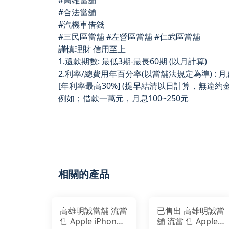
#高雄當舖
#合法當舖
#汽機車借錢
#三民區當舖 #左營區當舖 #仁武區當舖
謹慎理財 信用至上
1.還款期數: 最低3期-最長60期 (以月計算)
2.利率/總費用年百分率(以當舖法規定為準) : 月
[年利率最高30%] (提早結清以日計算，無違約金
例如；借款一萬元，月息100~250元
相關的產品
高雄明誠當舖 流當
已售出 高雄明誠當
售 Apple iPhone
舖 流當 售 Apple