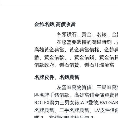
,
金飾名錶
高價收當
各類鑽石、黃金、名錶、金
在您需要週轉的關鍵時刻，
高雄
黃金典當、
黃金典當
價格、
金飾
數、黃金借款、、黃金借錢、黃金借
借款政府、鑽石借貸、鑽石耳環流當
名牌皮件
、
名錶典當
左營
區萬物質借、
三民區
萬
區名牌手錶借款、高雄
當鋪
金條買賣
ROLEX
,A.P
,BVLGAR
勞力士男女錶
愛彼
LV
名牌典當、二手名牌典當、
皮件借
嗎？
、
當鋪收哪些精品包？