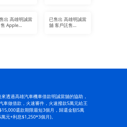
AN515-42-R4RB
15吋電競筆電(R5-
2500U/RX560X
售出 高雄明誠當
已售出 高雄明誠當
 售 Apple
舖 客戶託售
cBook Air
OMEGA 歐米茄
17 ( 2018 出廠)
後來透過高雄汽車機車借款明誠當舖的協助，
汽車做借款，火速審件，火速撥款5萬元給王
$15,000還款期限最短3個月，歸還金額5萬
萬元+利息$1,250*3個月)。