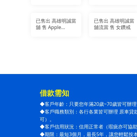
15 128g
iPhone 15 Pro
128g
已售出 高雄明誠當
已售出 高雄明誠當
舖 售 Apple
舖流當 售 女鑽戒
iPhone 14 pro
128GB
借款需知
客戶年齡：只要您年滿20歲~70歲皆可辦
◆
客戶職務類別：各行各業皆可辦理 原車貸
◆
可）。
客戶信用狀況：信用正常者（瑕疵亦可協
◆
期限：最短3個月，最長5年，讓您輕鬆按
◆