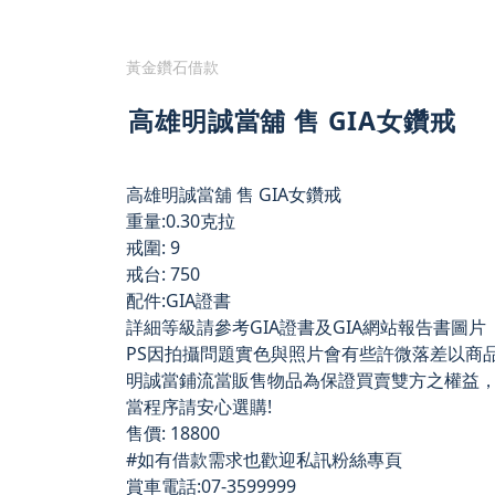
黃金鑽石借款
高雄明誠當舖 售 GIA女鑽戒
高雄明誠當舖 售 GIA女鑽戒
重量:0.30克拉
戒圍: 9
戒台: 750
配件:GIA證書
詳細等級請參考GIA證書及GIA網站報告書圖片
PS因拍攝問題實色與照片會有些許微落差以商品
明誠當鋪流當販售物品為保證買賣雙方之權益
當程序請安心選購!
售價: 18800
#如有借款需求也歡迎私訊粉絲專頁
賞車電話:07-3599999