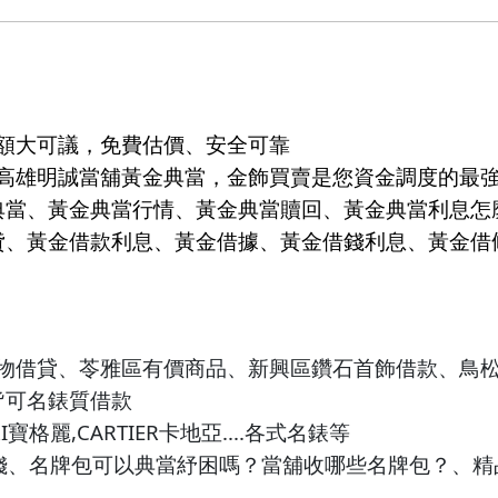
額大可議，免費估價、安全可靠
高雄明誠當舖黃金典當，金飾買賣
是您資金調度的最
典當
、
黃金典當
行情、
黃金典當
贖回、黃金典當利息怎
貸、
黃金借款
利息、黃金借據、
黃金借錢
利息、黃金借
物借貸、苓雅區有價商品、
新興
區鑽石首飾借款、
鳥
皆可名錶質借款
I
,CARTIER
....各式名錶
寶格麗
卡地亞
等
錢
、
名牌包可以典當紓困嗎？當舖收哪些名牌包？
、
精