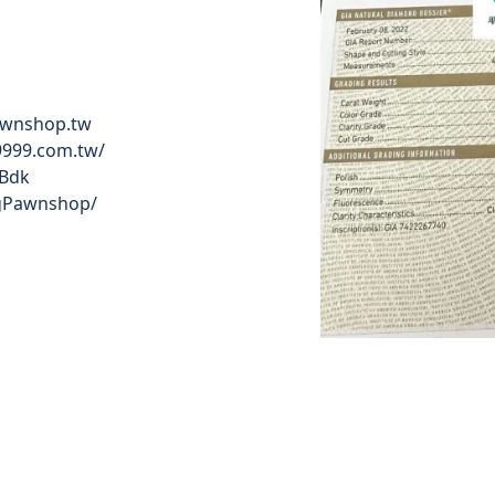
nshop.tw
99.com.tw/
mBdk
gPawnshop/