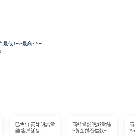
息最低1%~最高2.5%
)
已售出 高雄明誠當
高雄當舖明誠當舖
高
舖 客戶託售
~黃金鑽石借款~金
A