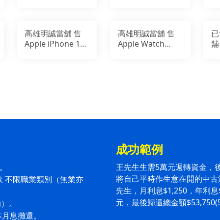
ROLEX 268622
飾勞力士典當
Yacht-Master
37mm灰面藍針
高雄明誠當舖 售
高雄明誠當舖 售
已
Apple iPhone 11
Apple Watch
舖
128GB
Ultra（GPS + 行
Ma
動網路） 49 公釐
20
成功範例
理。
王先生生需5萬元週轉資金，
將自己平時作生意在開的中古
款 不限職業類別（無業亦
先生，月利息$1,250，年利息
元，最後歸還總金額$53,750(5
助）。
本月息攤還。