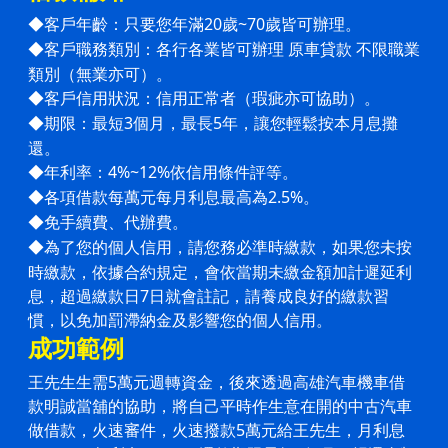
客戶年齡：只要您年滿20歲~70歲皆可辦理。
◆
客戶職務類別：各行各業皆可辦理 原車貸款 不限職業
◆
類別（無業亦可）。
客戶信用狀況：信用正常者（瑕疵亦可協助）。
◆
期限：最短3個月，最長5年，讓您輕鬆按本月息攤
◆
還。
年利率：4%~12%依信用條件評等。
◆
各項借款每萬元每月利息最高為2.5%。
◆
免手續費、代辦費。
◆
為了您的個人信用，請您務必準時繳款，如果您未按
◆
時繳款，依據合約規定，會依當期未繳金額加計遲延利
息，超過
繳款日7日就會註記，請養成良好的繳款習
慣，以免加罰滯納金及影響您的個人信用。
成功範例
王先生生需5萬元週轉資金，後來透過高雄汽車機車借
款明誠當舖的協助，將自己平時作生意在開的中古汽車
做借款，火速審件，火速撥款5萬元給王先生，月利息