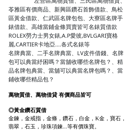
左營
區萬物質借、
三民區
萬物借貸、
苓雅區有價商品、
新興
區鑽石首飾借款、
鳥松
區黃金借款、
仁
武區名牌包包、大寮區名牌手
錶借款、高雄
當鋪
金條買賣皆可名錶質借款
ROLEX
,A.P
,BVLGARI
勞力士男女錶
愛彼
寶格
,CARTIER
....各式名錶
麗
卡地亞
等
LV
名牌典當、二手名牌典當、
皮件借錢
、
名牌
包可以典當紓困嗎？當舖收哪些名牌包？
、
精
品名牌包典當
、
當舖可以典當名牌包嗎？
、
當
鋪收哪些精品包？
萬物質借、萬物借貸
有價商品皆可
◎
黃金鑽石質借
金鍊，金戒指，金條，鑽石，白金，K金，寶石，
翡翠，石玉，珍珠項鍊...等有價珠寶。