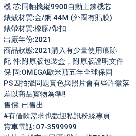
機 芯:同軸擒縱9900自動上鍊機芯
錶殼材質:金/鋼 44M (外圈有貼膜)
錶帶材質:橡膠/帶扣
出廠年份:2021
商品狀態:2021購入有少量使用痕跡
配 件:附原版包裝盒，附原版證明文件
保 固:OMEGA歐米茄五年全球保固
PS因拍攝問題實色與照片會有些許微落
差以商品實物為準!!
售價: 已售出
#有借款需求也歡迎私訊粉絲專頁
賞車電話: 07-3599999