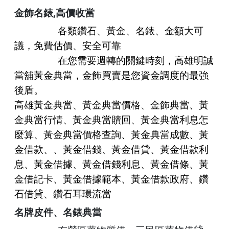
,
金飾名錶
高價收當
各類鑽石、黃金、名錶、金額大可
議，免費估價、安全可靠
在您需要週轉的關鍵時刻，
高雄明誠
當舖黃金典當，金飾買賣
是您資金調度的最強
後盾。
高雄
黃金典當、
黃金典當
價格、
金飾典當
、
黃
金典當
行情、
黃金典當
贖回、黃金典當利息怎
麼算、黃金典當價格查詢、黃金典當成數、黃
金借款、、黃金借錢、黃金借貸、
黃金借款
利
息、黃金借據、
黃金借錢
利息、黃金借條、黃
金借記卡、黃金借據範本、黃金借款政府、鑽
石借貸、鑽石耳環流當
名牌皮件
、
名錶典當