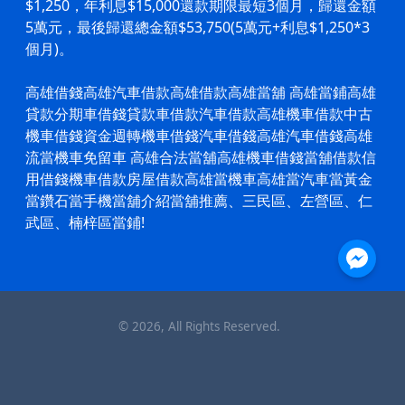
$1,250，年利息$15,000還款期限最短3個月，歸還金額
5萬元，最後歸還總金額$53,750(5萬元+利息$1,250*3
個月)。
高雄借錢高雄
汽車借款
高雄借款
高雄當舖
高雄當鋪
高雄
貸款分期車借錢貸款車借款
汽車借款
高雄機車借款中古
機車借錢資金週轉機車借錢
汽車借錢
高雄
汽車借錢
高雄
流當機車免留車 高雄合法當舖高雄
機車借錢
當舖借款信
用借錢
機車借款
房屋借款高雄當機車高雄當汽車當黃金
當鑽石當手機當舖介紹當舖推薦、三民區、左營區、仁
武區、楠梓區當鋪!
©
2026
, All Rights Reserved.