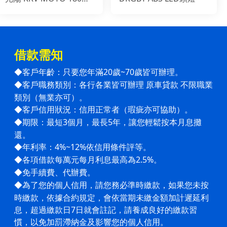
TCS (鍊條版本)
借款需知
客戶年齡：只要您年滿20歲~70歲皆可辦理。
◆
客戶職務類別：各行各業皆可辦理 原車貸款 不限職業
◆
類別（無業亦可）。
客戶信用狀況：信用正常者（瑕疵亦可協助）。
◆
期限：最短3個月，最長5年，讓您輕鬆按本月息攤
◆
還。
年利率：4%~12%依信用條件評等。
◆
各項借款每萬元每月利息最高為2.5%。
◆
免手續費、代辦費。
◆
為了您的個人信用，請您務必準時繳款，如果您未按
◆
時繳款，依據合約規定，會依當期未繳金額加計遲延利
息，超過
繳款日7日就會註記，請養成良好的繳款習
慣，以免加罰滯納金及影響您的個人信用。