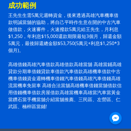
成功範例
王先生生需5萬元週轉資金，後來透過高雄汽車機車借
款明誠當舖的協助，將自己平時作生意在開的中古汽車
做借款，火速審件，火速撥款5萬元給王先生，月利息
$1,250，年利息$15,000還款期限最短3個月，歸還金額
5萬元，最後歸還總金額$53,750(5萬元+利息$1,250*3
個月)。
高雄借錢高雄
汽車借款
高雄借款
高雄當舖
高雄當鋪
高雄
貸款分期車借錢貸款車借款
汽車借款
高雄機車借款中古
機車借錢資金週轉機車借錢
汽車借錢
高雄
汽車借錢
高雄
流當機車免留車 高雄合法當舖高雄
機車借錢
當舖借款信
用借錢
機車借款
房屋借款高雄當機車高雄當汽車當黃金
當鑽石當手機當舖介紹當舖推薦、三民區、左營區、仁
武區、楠梓區當鋪!