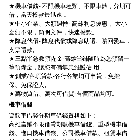
★機車借錢- 不限機車種類、不限車齡，分期可
借，當天撥款最迅速 。
★中小企業、大額週轉- 高雄利息優惠 、大小
金額不限，簡明文件，快速撥款。
★降息代償- 降息代償或降息助還、贖回愛車，
支票還款。
★三點半急救預備金-高雄當鋪隨時為您預留一
筆預備金，讓您有備無患維護信 用。
★創業/各項貸款-各行各業均可申貸，免擔
保、免保證人。
★萬物質借、萬物可借貸-有價商品均可。
機車借錢
貸款車借錢分期車借錢資格如下：
高雄當鋪不限借貸期數
機車借錢
、
重型機車借
錢
、進口機車借錢、公司
機車借款
、租賃車借