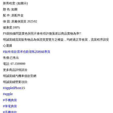
新舊程度
如圖示
: (
)
顏
色
如圖
:
配
件
原配件盒
:
保
固
原廠保固至
:
2025/02
健康度
:100%
因拍攝問題實色與照片會有些許微落差以商品實物為準
PS
!!
明誠當鋪流當販售物品為保證買賣雙方之權益，均經過正常收當，流當程序請安
心選購
#
如有借款需求也歡迎私訊粉絲專頁
售價
:已售出
電話
: 07-3599999
更多商品詳情請洽
明誠當鋪汽機車借款官網
明誠當鋪營業項目
:
#AppleiPhon
15
#apple
#
手機典當
#
筆電典當
#
手機借款