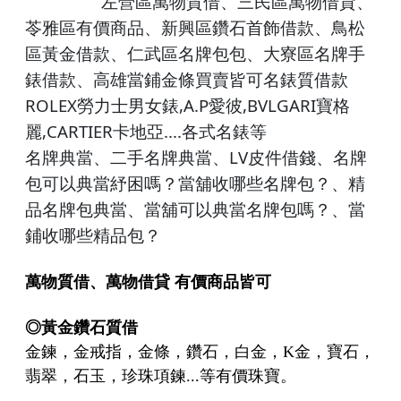
左營
區萬物質借、
三民區
萬物借貸、
苓雅區有價商品、
新興
區鑽石首飾借款、
鳥松
區黃金借款、
仁
武區名牌包包、大寮區名牌手
錶借款、高雄
當鋪
金條買賣皆可名錶質借款
ROLEX
,A.P
,BVLGARI
勞力士男女錶
愛彼
寶格
,CARTIER
....各式名錶
麗
卡地亞
等
LV
名牌典當、二手名牌典當、
皮件借錢
、
名牌
包可以典當紓困嗎？當舖收哪些名牌包？
、
精
品名牌包典當
、
當舖可以典當名牌包嗎？
、
當
鋪收哪些精品包？
萬物質借、萬物借貸
有價商品皆可
◎
黃金鑽石質借
金鍊，金戒指，金條，鑽石，白金，K金，寶石，
翡翠，石玉，珍珠項鍊...等有價珠寶。