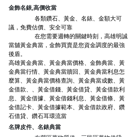
,
金飾名錶
高價收當
各類鑽石、黃金、名錶、金額大可
議，免費估價、安全可靠
在您需要週轉的關鍵時刻，
高雄明誠
當舖黃金典當，金飾買賣
是您資金調度的最強
後盾。
高雄
黃金典當、
黃金典當
價格、
金飾典當
、
黃
金典當
行情、
黃金典當
贖回、黃金典當利息怎
麼算、黃金典當價格查詢、黃金典當成數、黃
金借款、、黃金借錢、黃金借貸、
黃金借款
利
息、黃金借據、
黃金借錢
利息、黃金借條、黃
金借記卡、黃金借據範本、黃金借款政府、鑽
石借貸、鑽石耳環流當
名牌皮件
、
名錶典當