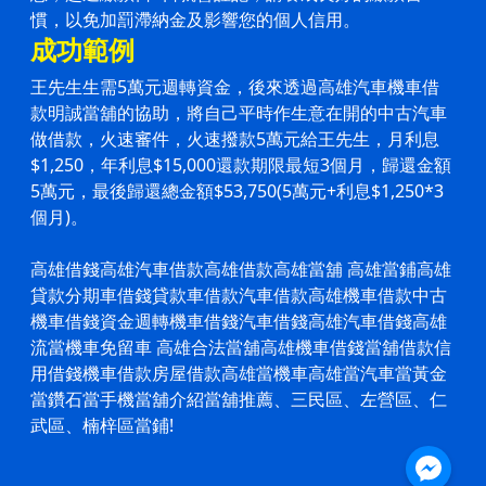
慣，以免加罰滯納金及影響您的個人信用。
成功範例
王先生生需5萬元週轉資金，後來透過高雄汽車機車借
款明誠當舖的協助，將自己平時作生意在開的中古汽車
做借款，火速審件，火速撥款5萬元給王先生，月利息
$1,250，年利息$15,000還款期限最短3個月，歸還金額
5萬元，最後歸還總金額$53,750(5萬元+利息$1,250*3
個月)。
高雄借錢高雄
汽車借款
高雄借款
高雄當舖
高雄當鋪
高雄
貸款分期車借錢貸款車借款
汽車借款
高雄機車借款中古
機車借錢資金週轉機車借錢
汽車借錢
高雄
汽車借錢
高雄
流當機車免留車 高雄合法當舖高雄
機車借錢
當舖借款信
用借錢
機車借款
房屋借款高雄當機車高雄當汽車當黃金
當鑽石當手機當舖介紹當舖推薦、三民區、左營區、仁
武區、楠梓區當鋪!