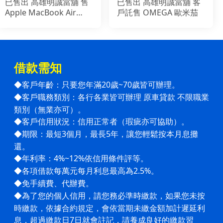
已售出 高雄明誠當舖 售
已售出 高雄明誠當舖 客
Apple MacBook Air
戶託售 OMEGA 歐米茄
2017 ( 2018 出廠)
借款需知
客戶年齡：只要您年滿20歲~70歲皆可辦理。
◆
客戶職務類別：各行各業皆可辦理 原車貸款 不限職業
◆
類別（無業亦可）。
客戶信用狀況：信用正常者（瑕疵亦可協助）。
◆
期限：最短3個月，最長5年，讓您輕鬆按本月息攤
◆
還。
年利率：4%~12%依信用條件評等。
◆
各項借款每萬元每月利息最高為2.5%。
◆
免手續費、代辦費。
◆
為了您的個人信用，請您務必準時繳款，如果您未按
◆
時繳款，依據合約規定，會依當期未繳金額加計遲延利
息，超過
繳款日7日就會註記，請養成良好的繳款習