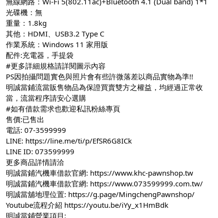
無線網路：Wi-Fi 5(802.11ac)+Bluetooth 4.1 (Dual band) 1*1
光碟機：無
重量：1.8kg
其他：HDMI、USB3.2 Type C
作業系統：Windows 11 家用版
配件:充電器，手提袋
#更多詳細規格請詳閱圖示內容
PS因拍攝問題實色與照片會有些許微落差以商品實物為準!!
明誠當鋪流當販售物品為保證買賣雙方之權益，均經過正常收
當，流當程序請安心選購
#如有借款需求也歡迎私訊粉絲專頁
售價:已售出
電話: 07-3599999
LINE:
https://line.me/ti/p/EfSR6G8ICk
LINE ID: 073599999
更多商品詳情請洽
明誠當鋪汽機車借款官網:
https://www.khc-pawnshop.tw
明誠當鋪汽機車借款官網:
https://www.073599999.com.tw/
明誠當舖地理位置:
https://g.page/MingchengPawnshop/
Youtube流程介紹
https://youtu.be/iYy_x1HmBdk
明誠當鋪營業項目: