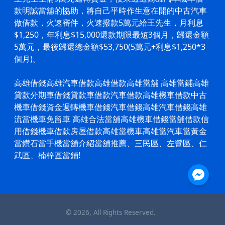
款明誠當舖的協助，將自己平時作生意在開的中古汽車
做借款，火速審件，火速撥款5萬元給王先生，月利息
$1,250，年利息$15,000還款期限最短3個月，歸還金額
5萬元，最後歸還總金額$53,750(5萬元+利息$1,250*3
個月)。
高雄借錢高雄
汽車借款
高雄借款
高雄當舖
高雄當鋪
高雄
貸款分期車借錢貸款車借款
汽車借款
高雄機車借款中古
機車借錢資金週轉機車借錢
汽車借錢
高雄
汽車借錢
高雄
流當機車免留車 高雄合法當舖高雄
機車借錢
當舖借款信
用借錢
機車借款
房屋借款高雄當機車高雄當汽車當黃金
當鑽石當手機當舖介紹當舖推薦、三民區、左營區、仁
武區、楠梓區當鋪!
©
2026
, All Rights Reserved.