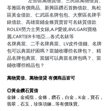
左營
區萬物質借、
三民區
萬物借貸、
苓雅區有價商品、
新興
區鑽石首飾借款、
鳥松
區黃金借款、
仁
武區名牌包包、大寮區名牌手
錶借款、高雄
當鋪
金條買賣皆可名錶質借款
ROLEX
,A.P
,BVLGARI
勞力士男女錶
愛彼
寶格
,CARTIER
....各式名錶
麗
卡地亞
等
LV
名牌典當、二手名牌典當、
皮件借錢
、
名牌
包可以典當紓困嗎？當舖收哪些名牌包？
、
精
品名牌包典當
、
當舖可以典當名牌包嗎？
、
當
鋪收哪些精品包？
萬物質借、萬物借貸
有價商品皆可
◎
黃金鑽石質借
金鍊，金戒指，金條，鑽石，白金，K金，寶石，
翡翠，石玉，珍珠項鍊...等有價珠寶。