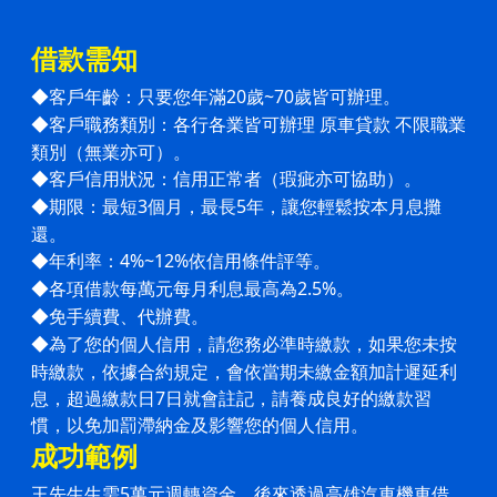
借款需知
客戶年齡：只要您年滿20歲~70歲皆可辦理。
◆
客戶職務類別：各行各業皆可辦理 原車貸款 不限職業
◆
類別（無業亦可）。
客戶信用狀況：信用正常者（瑕疵亦可協助）。
◆
期限：最短3個月，最長5年，讓您輕鬆按本月息攤
◆
還。
年利率：4%~12%依信用條件評等。
◆
各項借款每萬元每月利息最高為2.5%。
◆
免手續費、代辦費。
◆
為了您的個人信用，請您務必準時繳款，如果您未按
◆
時繳款，依據合約規定，會依當期未繳金額加計遲延利
息，超過
繳款日7日就會註記，請養成良好的繳款習
慣，以免加罰滯納金及影響您的個人信用。
成功範例
王先生生需5萬元週轉資金，後來透過高雄汽車機車借