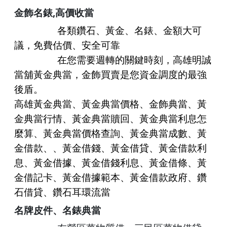
,
金飾名錶
高價收當
各類鑽石、黃金、名錶、金額大可
議，免費估價、安全可靠
在您需要週轉的關鍵時刻，
高雄明誠
當舖黃金典當，金飾買賣
是您資金調度的最強
後盾。
高雄
黃金典當、
黃金典當
價格、
金飾典當
、
黃
金典當
行情、
黃金典當
贖回、黃金典當利息怎
麼算、黃金典當價格查詢、黃金典當成數、黃
金借款、、黃金借錢、黃金借貸、
黃金借款
利
息、黃金借據、
黃金借錢
利息、黃金借條、黃
金借記卡、黃金借據範本、黃金借款政府、鑽
石借貸、鑽石耳環流當
名牌皮件
、
名錶典當