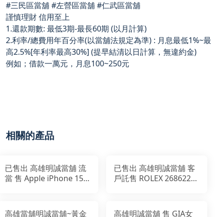
#三民區當舖 #左營區當舖 #仁武區當舖
謹慎理財 信用至上
1.還款期數: 最低3期-最長60期 (以月計算)
2.利率/總費用年百分率(以當舖法規定為準) : 月息最低1%~最
高2.5%[年利率最高30%] (提早結清以日計算，無違約金)
例如；借款一萬元，月息100~250元
相關的產品
已售出 高雄明誠當舖 流
已售出 高雄明誠當舖 客
當 售 Apple iPhone 15
戶託售 ROLEX 268622
Pro 128g
Yacht-Master 37mm灰
面藍針
高雄當舖明誠當舖~黃金
高雄明誠當舖 售 GIA女