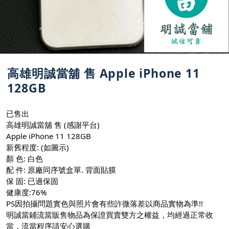
高雄明誠當舖 售 Apple iPhone 11
128GB
已售出
高雄明誠當舖 售 (感謝平台)
Apple iPhone 11 128GB
新舊程度: (如圖示)
顏 色: 白色
配 件: 原廠同序號盒單. 背面貼膜
保 固: 已過保固
健康度:76%
PS因拍攝問題實色與照片會有些許微落差以商品實物為準!!
明誠當鋪流當販售物品為保證買賣雙方之權益，均經過正常收
當，流當程序請安心選購