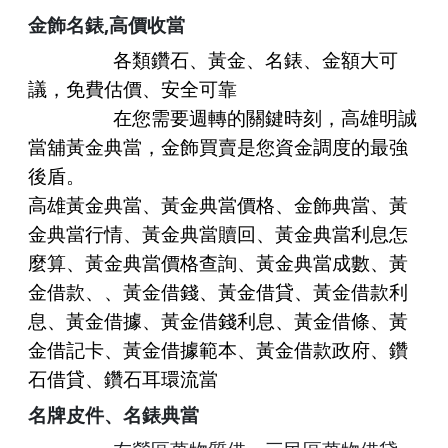
,
金飾名錶
高價收當
各類鑽石、黃金、名錶、金額大可
議，免費估價、安全可靠
在您需要週轉的關鍵時刻，
高雄明誠
當舖黃金典當，金飾買賣
是您資金調度的最強
後盾。
高雄
黃金典當、
黃金典當
價格、
金飾典當
、
黃
金典當
行情、
黃金典當
贖回、黃金典當利息怎
麼算、黃金典當價格查詢、黃金典當成數、黃
金借款、、黃金借錢、黃金借貸、
黃金借款
利
息、黃金借據、
黃金借錢
利息、黃金借條、黃
金借記卡、黃金借據範本、黃金借款政府、鑽
石借貸、鑽石耳環流當
名牌皮件
、
名錶典當