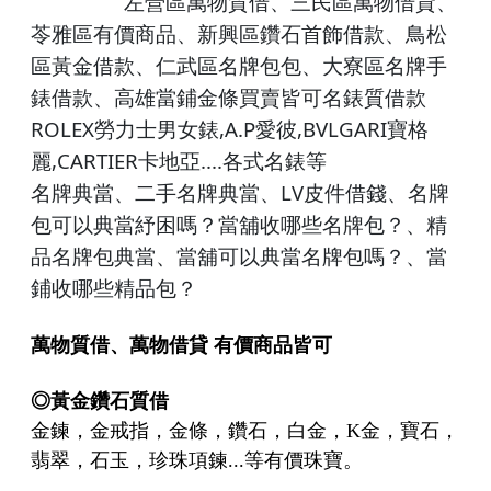
左營
區萬物質借、
三民區
萬物借貸、
苓雅區有價商品、
新興
區鑽石首飾借款、
鳥松
區黃金借款、
仁
武區名牌包包、大寮區名牌手
錶借款、高雄
當鋪
金條買賣皆可名錶質借款
ROLEX
,A.P
,BVLGARI
勞力士男女錶
愛彼
寶格
,CARTIER
....各式名錶
麗
卡地亞
等
LV
名牌典當、二手名牌典當、
皮件借錢
、
名牌
包可以典當紓困嗎？當舖收哪些名牌包？
、
精
品名牌包典當
、
當舖可以典當名牌包嗎？
、
當
鋪收哪些精品包？
萬物質借、萬物借貸
有價商品皆可
◎
黃金鑽石質借
金鍊，金戒指，金條，鑽石，白金，K金，寶石，
翡翠，石玉，珍珠項鍊...等有價珠寶。