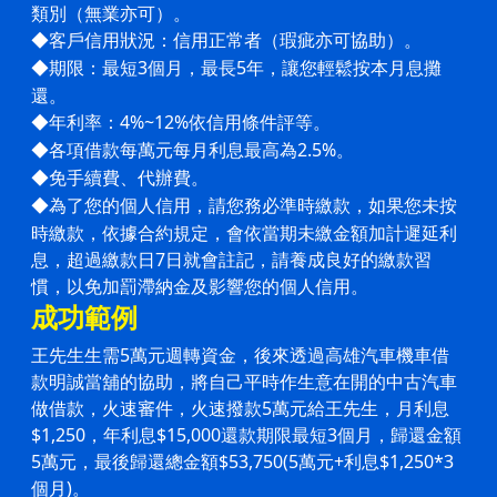
類別（無業亦可）。
客戶信用狀況：信用正常者（瑕疵亦可協助）。
◆
期限：最短3個月，最長5年，讓您輕鬆按本月息攤
◆
還。
年利率：4%~12%依信用條件評等。
◆
各項借款每萬元每月利息最高為2.5%。
◆
免手續費、代辦費。
◆
為了您的個人信用，請您務必準時繳款，如果您未按
◆
時繳款，依據合約規定，會依當期未繳金額加計遲延利
息，超過
繳款日7日就會註記，請養成良好的繳款習
慣，以免加罰滯納金及影響您的個人信用。
成功範例
王先生生需5萬元週轉資金，後來透過高雄汽車機車借
款明誠當舖的協助，將自己平時作生意在開的中古汽車
做借款，火速審件，火速撥款5萬元給王先生，月利息
$1,250，年利息$15,000還款期限最短3個月，歸還金額
5萬元，最後歸還總金額$53,750(5萬元+利息$1,250*3
個月)。